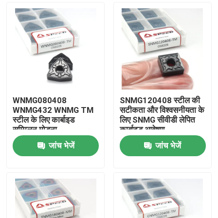
WNMG080408
SNMG120408 स्टील की
WNMG432 WNMG TM
सटीकता और विश्वसनीयता के
स्टील के लिए कार्बाइड
लिए SNMG सीवीडी लेपित
सम्मिलन मोड़ना
कार्बाइड आवेषण
जांच भेजें
जांच भेजें
होम
उत्पाद
वीडियो