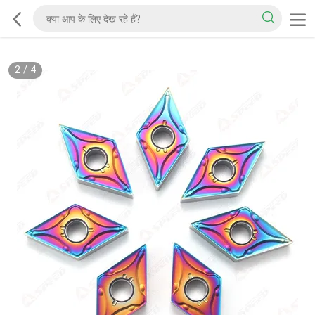
2
/
4