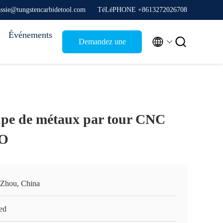
assie@tungstencarbidetool.com
TéLéPHONE +8613272026708
Événements


Demandez une
citation
upe de métaux par tour CNC
O
Zhou, China
ed