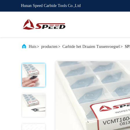
Hunan Speed Carbide Tools Co.,Ltd
Huis
>
producten
>
Carbide het Draaien Tussenvoegsel
>
SP