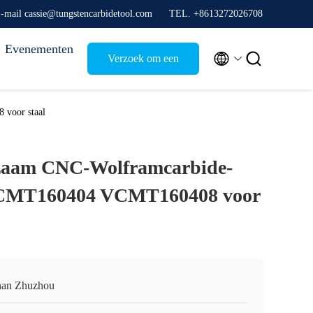
-mail cassie@tungstencarbidetool.com
TEL. +8613272026708
Evenementen


Verzoek om een
Citaat
voor staal
aam CNC-Wolframcarbide-
VCMT160404 VCMT160408 voor
an Zhuzhou