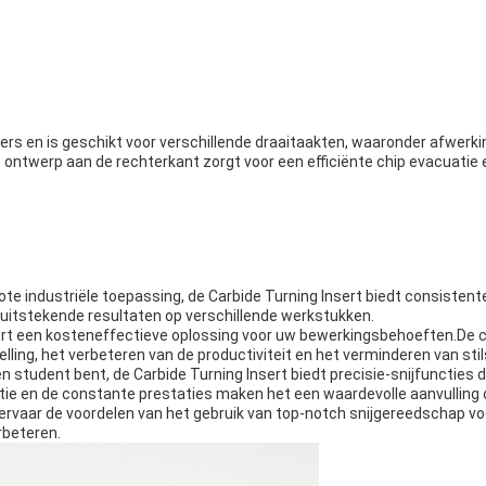
ers en is geschikt voor verschillende draaitaakten, waaronder afwerki
l het ontwerp aan de rechterkant zorgt voor een efficiënte chip evacuati
grote industriële toepassing, de Carbide Turning Insert biedt consist
t uitstekende resultaten op verschillende werkstukken.
sert een kosteneffectieve oplossing voor uw bewerkingsbehoeften.De c
ling, het verbeteren van de productiviteit en het verminderen van stil
n student bent, de Carbide Turning Insert biedt precisie-snijfuncties
ie en de constante prestaties maken het een waardevolle aanvulling op
 ervaar de voordelen van het gebruik van top-notch snijgereedschap v
rbeteren.