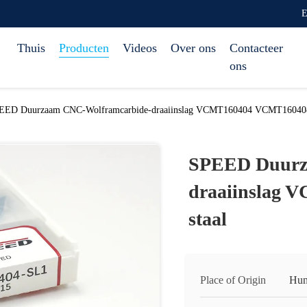
E
Thuis
Producten
Videos
Over ons
Contacteer
ons
EED Duurzaam CNC-Wolframcarbide-draaiinslag VCMT160404 VCMT160408 
SPEED Duurz
draaiinslag 
staal
Place of Origin
Hun