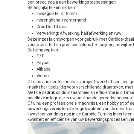
een breed scala aan bewerkingstoepassingen..
Belangrijkste kenmerken:
Invoegdikte: 3,18 mm
Inbrenghand: rechterhand
Grootte: 10 mm
Verwerking: Afwerking, halfafwerking en ruw
Deze inzet is ontworpen voor gebruik met Carbide-draai
voor stabiliteit en precisie tijdens het snijden, terwij
Betalingsopties:
T/T
Paypal
Alibaba.
Visum
Of u nu aan een kleinschalig project werkt of aan een 
maakt het veelzijdig voor verschillende draaitaken, me
Met de nadruk op duurzaamheid en efficiëntie is dit in
naadloze integratie in uw bestaande gereedschapsinstel
Of u nu een professionele machinist, een hobbyist of ee
bewerkingsvereisten.De hoge kwaliteit van de construct
Investeer vandaag nog in de Carbide Turning Inserts en
kwaliteit en efficiëntie van uw bewerkingsprocessen ve