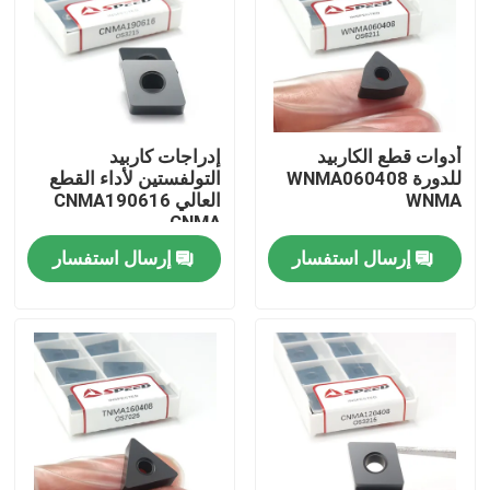
أدوات قطع الكاربيد
إدراجات كاربيد
للدورة WNMA060408
التولفستين لأداء القطع
WNMA
العالي CNMA190616
CNMA
إرسال استفسار
إرسال استفسار
منزل
المنتجات
أشرطة فيديو