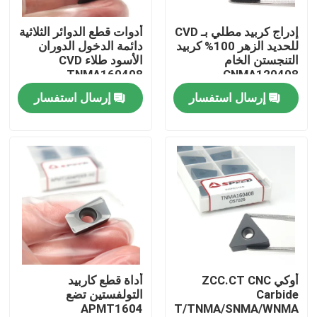
إدراج كربيد مطلي بـ CVD
أدوات قطع الدوائر الثلاثية
حول بنا
للحديد الزهر 100% كربيد
دائمة الدخول الدوران
التنجستن الخام
الأسود طلاء CVD
TNMA160408
CNMA120408
جولة في المعمل
CNMA120412
إرسال استفسار
إرسال استفسار
ضبط الجودة
اتصل بنا
أخبار
جميع القضايا
أوكي ZCC.CT CNC
أداة قطع كاربيد
Carbide
التولفستين تضع
APMT1604
CCMT/TNMA/SNMA/WNMA
إدراج طحن كربيد