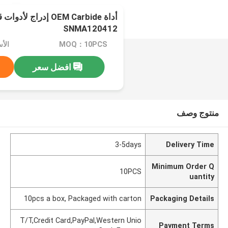
أداة OEM Carbide إدرا
SNMA120412
MOQ：10PCS
الأسعار
افضل سعر
منتوج وصف
3-5days
Delivery Time
Minimum Order Q
10PCS
uantity
10pcs a box, Packaged with carton
Packaging Details
T/T,Credit Card,PayPal,Western Unio
Payment Terms