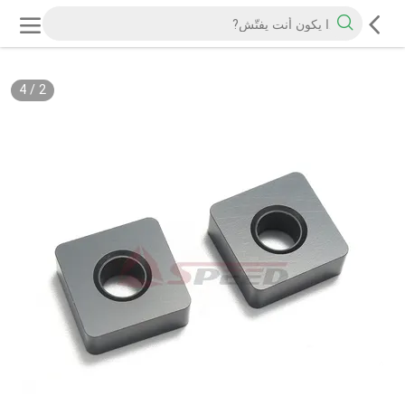
4
/
2