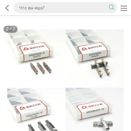
2
/
7