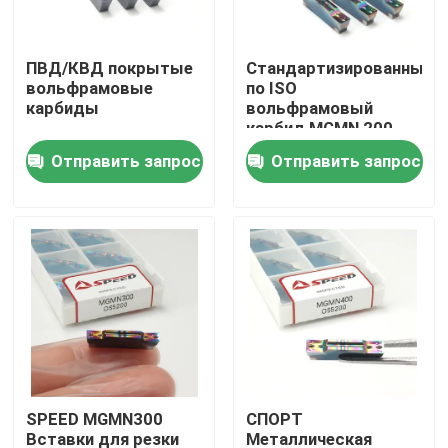
О Компании
ПВД/КВД покрытые
Стандартизированный
вольфрамовые
по ISO
карбиды
вольфрамовый
Наша фабрика
карбид MGMN 200
300 400 500 600 Cnc
Отправить запрос
Отправить запрос
карбид вставка
контроль качества
Свертовой
инструмент вставки
канавки MGMN
контактные данные
Новости
Все случаи
SPEED MGMN300
СПОРТ
Вставка карбида филируя
Вставки для резки
Металлическая