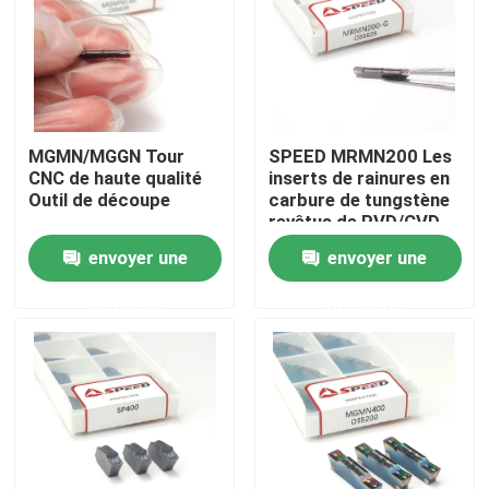
MGMN/MGGN Tour
SPEED MRMN200 Les
CNC de haute qualité
inserts de rainures en
Outil de découpe
carbure de tungstène
revêtus de PVD/CVD
haut de gamme
envoyer une
envoyer une
demande
demande
Aperçu
Produits
Vidéos