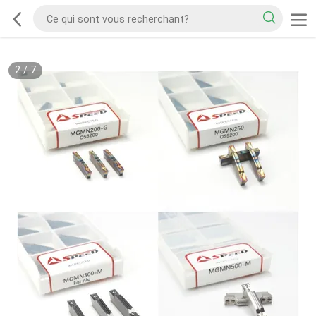
3
/
7