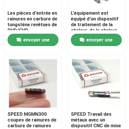
Les pièces d'entrée en
L'équipement est
A propos de nous
rainures en carbure de
équipé d'un dispositif
tungstène revêtues de
de traitement de la
PVD/CVD
chaleur, de la chaleur
Visite d'usine
et de la chaleur.
envoyer une
envoyer une
demande
demande
Contrôle de la qualité
Contact
nouvelles
Tous les cas
SPEED MGMN300
SPEED Travail des
coupes de rainures de
métaux avec un
carbure de rainures
dispositif CNC de mise
Insertion de fraisage de carbure